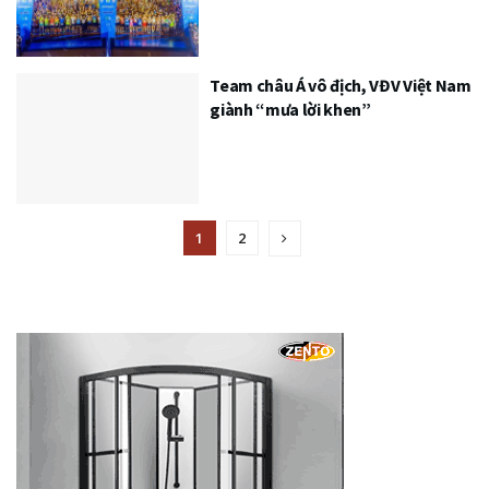
Team châu Á vô địch, VĐV Việt Nam
giành “mưa lời khen”
1
2