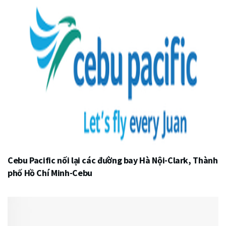
Cebu Pacific nối lại các đường bay Hà Nội-Clark, Thành
phố Hồ Chí Minh-Cebu