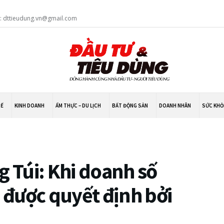
l: dttieudung.vn@gmail.com
TẾ
KINH DOANH
ẨM THỰC – DU LỊCH
BẤT ĐỘNG SẢN
DOANH NHÂN
SỨC KHỎ
 Túi: Khi doanh số
được quyết định bởi