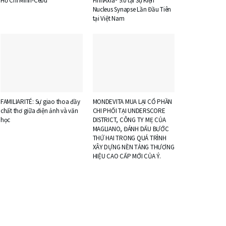
Hồ Chí Minh-Cebu
FinnAxia® 9.0 tại Sự Kiện
Nucleus Synapse Lần Đầu Tiên
tại Việt Nam
FAMILIARITÉ: Sự giao thoa đầy
MONDEVITA MUA LẠI CỔ PHẦN
chất thơ giữa điện ảnh và văn
CHI PHỐI TẠI UNDERSCORE
học
DISTRICT, CÔNG TY MẸ CỦA
MAGLIANO, ĐÁNH DẤU BƯỚC
THỨ HAI TRONG QUÁ TRÌNH
XÂY DỰNG NỀN TẢNG THƯƠNG
HIỆU CAO CẤP MỚI CỦA Ý.