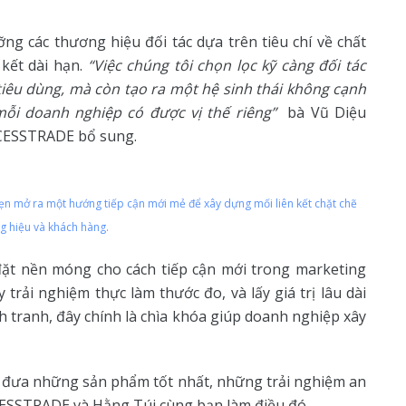
g các thương hiệu đối tác dựa trên tiêu chí về chất
kết dài hạn.
“Việc chúng tôi chọn lọc kỹ càng đối tác
iêu dùng, mà còn tạo ra một hệ sinh thái không cạnh
mỗi doanh nghiệp có được vị thế riêng”
bà Vũ Diệu
CCESSTRADE bổ sung.
n mở ra một hướng tiếp cận mới mẻ để xây dựng mối liên kết chặt chẽ
g hiệu và khách hàng.
t nền móng cho cách tiếp cận mới trong marketing
 trải nghiệm thực làm thước đo, và lấy giá trị lâu dài
h tranh, đây chính là chìa khóa giúp doanh nghiệp xây
ưa những sản phẩm tốt nhất, những trải nghiệm an
CESSTRADE và Hằng Túi cùng bạn làm điều đó.