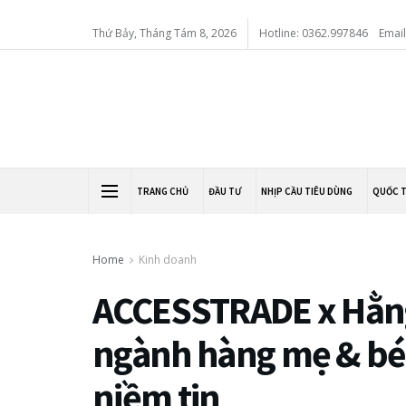
Thứ Bảy, Tháng Tám 8, 2026
Hotline: 0362.997846
Emai
TRANG CHỦ
ĐẦU TƯ
NHỊP CẦU TIÊU DÙNG
QUỐC 
Home
Kinh doanh
ACCESSTRADE x Hằng
ngành hàng mẹ & bé 
niềm tin