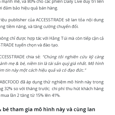
 mạnh mẽ, và 80% cho các phiên Daily Live duy trì liên
hời đảm bảo hiệu quả bán hàng.
riệu publisher của ACCESSTRADE sẽ lan tỏa nội dung
àng tiềm năng, và tăng cường chuyển đổi.
ng chỉ được hợp tác với Hằng Túi mà còn tiếp cận cả
TRADE tuyển chọn và đào tạo.
ACCESSTRADE chia sẻ:
“Chúng tôi nghiên cứu kỹ càng
ành mẹ & bé, niềm tin là tài sản quý giá nhất. Mô hình
m tin này một cách hiệu quả và có đạo đức.”
 ABCFOOD đã áp dụng thử nghiệm mô hình này trong
g 32% so với tháng trước; chi phí thu hút khách hàng
 mua lần 2 tăng từ 15% lên 41%.
 bé tham gia mô hình này và cùng lan