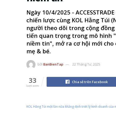
Ngày 10/4/2025 - ACCESSTRADE 
chiến lược cùng KOL Hằng Túi (
người theo dõi trong cộng đồng
tiến quan trọng trong mô hình
niềm tin", mở ra cơ hội mới ch
mẹ & bé.
bởi
BanBienTap
22 Tháng Tư, 2025
33
Chia sẻ trên Facebook
lượt xem
KOL Hằng Túi một lần nữa khẳng định triết lý kinh doanh của