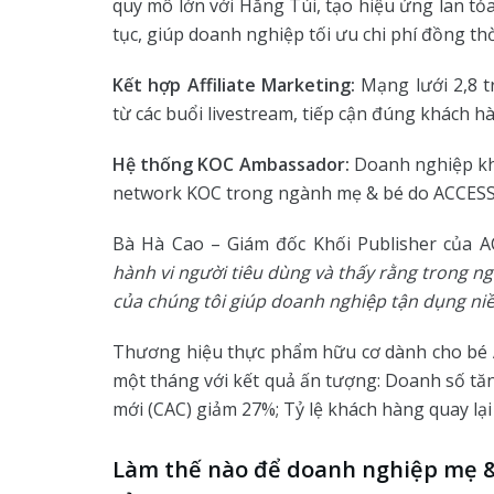
quy mô lớn với Hằng Túi, tạo hiệu ứng lan tỏa
tục, giúp doanh nghiệp tối ưu chi phí đồng t
Kết hợp Affiliate Marketing:
Mạng lưới 2,8 t
từ các buổi livestream, tiếp cận đúng khách h
Hệ thống KOC Ambassador:
Doanh nghiệp khô
network KOC trong ngành mẹ & bé do ACCESS
Bà Hà Cao – Giám đốc Khối Publisher của 
hành vi người tiêu dùng và thấy rằng trong ng
của chúng tôi giúp doanh nghiệp tận dụng niề
Thương hiệu thực phẩm hữu cơ dành cho bé
một tháng với kết quả ấn tượng: Doanh số tăn
mới (CAC) giảm 27%; Tỷ lệ khách hàng quay lại
Làm thế nào để doanh nghiệp mẹ &