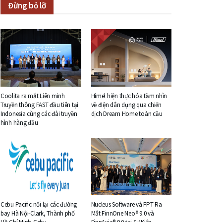
Đừng bỏ lỡ
Coolita ra mắt Liên minh
Himel hiện thực hóa tầm nhìn
Truyền thông FAST đầu tiên tại
về điện dân dụng qua chiến
Indonesia cùng các đài truyền
dịch Dream Home toàn cầu
hình hàng đầu
Cebu Pacific nối lại các đường
Nucleus Software và FPT Ra
bay Hà Nội-Clark, Thành phố
Mắt FinnOne Neo® 9.0 và