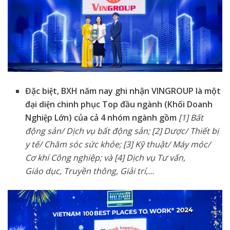
Đặc biệt, BXH năm nay ghi nhận
VINGROUP
là một
đại diện chinh
phục Top đầu ngành
(Khối Doanh
Nghiệp Lớn) của cả 4 nhóm ngành gồm
[1] Bất
động sản/ Dịch vụ bất động
sản; [2] Dược/ Thiết bị
y tế/ Chăm sóc sức khỏe; [3] Kỹ thuật/ Máy móc/
Cơ khí Công nghiệp;
và
[4] Dịch vụ
Tư vấn,
Giáo
dục, Truyền thông,
Giải trí,…