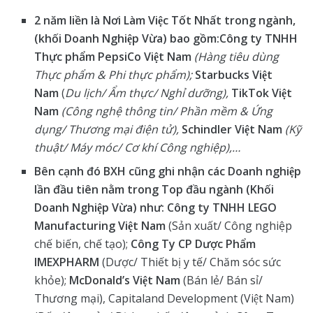
2 năm liền là Nơi Làm Việc Tốt Nhất trong ngành,
(khối Doanh Nghiệp Vừa) bao gồm:
Công ty TNHH
Thực phẩm PepsiCo Việt Nam
(Hàng tiêu dùng
Thực phẩm & Phi thực
phẩm);
Starbucks Việt
Nam
(
Du lịch/ Ẩm thực/ Nghỉ dưỡng),
TikTok Việt
Nam
(Công nghệ
thông tin/ Phần mềm & Ứng
dụng/ Thương mại điện tử),
Schindler Việt Nam
(Kỹ
thuật/ Máy
móc/
Cơ
khí Công nghiệp),…
Bên cạnh đó BXH cũng ghi nhận các Doanh nghiệp
lần đầu tiên nằm trong Top đầu ngành (Khối
Doanh Nghiệp Vừa) như: Công ty TNHH LEGO
Manufacturing Việt Nam
(Sản xuất/ Công nghiệp
chế biến, chế tạo);
Công Ty CP Dược Phẩm
IMEXPHARM
(Dược/ Thiết bị y tế/ Chăm sóc sức
khỏe);
McDonald’s Việt Nam
(Bán lẻ/ Bán sỉ/
Thương mại), Capitaland Development (Việt Nam)