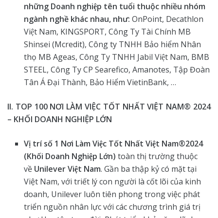
những Doanh nghiệp tên tuổi thuộc nhiều nhóm
ngành nghề khác nhau, như:
OnPoint, Decathlon
Việt Nam, KINGSPORT, Công Ty Tài Chính MB
Shinsei (Mcredit), Công ty TNHH Bảo hiểm Nhân
thọ MB Ageas, Công Ty TNHH Jabil Việt Nam, BMB
STEEL, Công Ty CP Searefico, Amanotes, Tập Đoàn
Tân Á Đại Thành, Bảo Hiểm VietinBank, …
II. TOP 100 NƠI LÀM VIỆC TỐT NHẤT VIỆT NAM® 2024
– KHỐI DOANH NGHIỆP LỚN
Vị trí số 1 Nơi Làm Việc Tốt Nhất Việt Nam®2024
(Khối Doanh Nghiệp Lớn)
toàn thị trường thuộc
về
Unilever Việt Nam
. Gần ba thập kỷ có mặt tại
Việt Nam, với triết lý con người là cốt lõi của kinh
doanh, Unilever luôn tiên phong trong việc phát
triển nguồn nhân lực với các chương trình giá trị