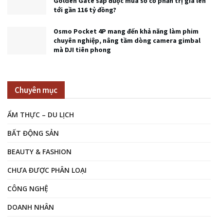
Golden Gate sắp được mua số cổ phần trị giá lên
tới gần 116 tỷ đồng?
Osmo Pocket 4P mang đến khả năng làm phim
chuyên nghiệp, nâng tầm dòng camera gimbal
mà DJI tiên phong
Chuyên mục
ẨM THỰC – DU LỊCH
BẤT ĐỘNG SẢN
BEAUTY & FASHION
CHƯA ĐƯỢC PHÂN LOẠI
CÔNG NGHỆ
DOANH NHÂN