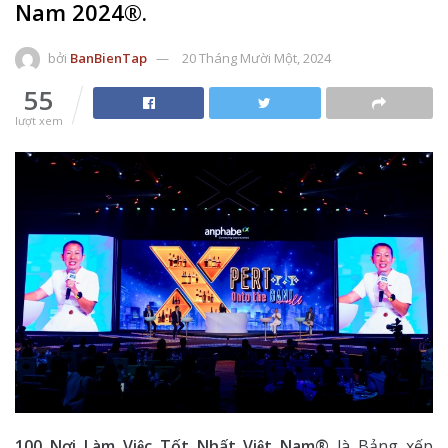
Nam 2024®.
bởi
BanBienTap
20 Tháng Mười Một, 2024
55
lượt xem
100 Nơi Làm Việc Tốt Nhất Việt Nam
®
là Bảng xếp