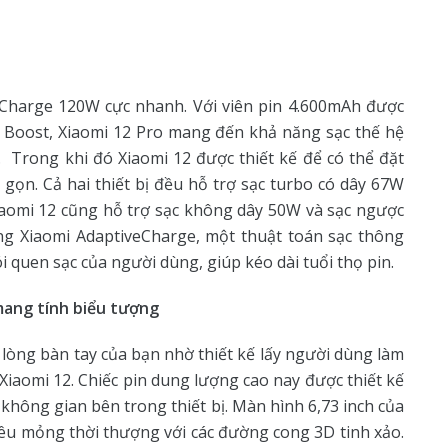
rCharge 120W cực nhanh. Với viên pin 4.600mAh được
ộ Boost, Xiaomi 12 Pro mang đến khả năng sạc thế hệ
. Trong khi đó Xiaomi 12 được thiết kế để có thể đặt
gọn. Cả hai thiết bị đều hỗ trợ sạc turbo có dây 67W
iaomi 12 cũng hỗ trợ sạc không dây 50W và sạc ngược
ng Xiaomi AdaptiveCharge, một thuật toán sạc thông
i quen sạc của người dùng, giúp kéo dài tuổi thọ pin.
mang tính biểu tượng
lòng bàn tay của bạn nhờ thiết kế lấy người dùng làm
iaomi 12. Chiếc pin dung lượng cao nay được thiết kế
hông gian bên trong thiết bị. Màn hình 6,73 inch của
iêu mỏng thời thượng với các đường cong 3D tinh xảo.