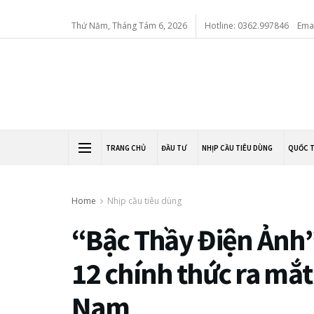
Thứ Năm, Tháng Tám 6, 2026
Hotline: 0362.997846
Ema
TRANG CHỦ
ĐẦU TƯ
NHỊP CẦU TIÊU DÙNG
QUỐC 
Home
Nhịp cầu tiêu dùng
“Bậc Thầy Điện Ảnh”
12 chính thức ra mắt
Nam