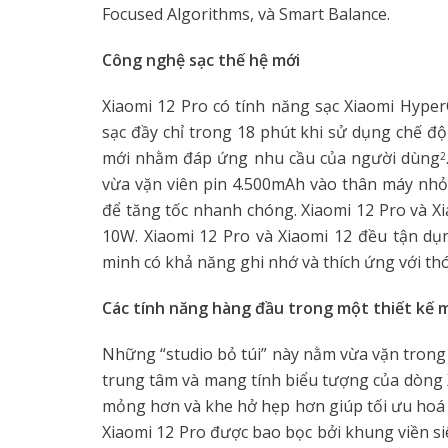
Focused Algorithms, và Smart Balance.
Công nghệ sạc thế hệ mới
Xiaomi 12 Pro có tính năng sạc Xiaomi Hype
sạc đầy chỉ trong 18 phút khi sử dụng chế đ
mới nhằm đáp ứng nhu cầu của người dùng
2
vừa vặn viên pin 4.500mAh vào thân máy nhỏ 
để tăng tốc nhanh chóng. Xiaomi 12 Pro và X
10W. Xiaomi 12 Pro và Xiaomi 12 đều tận dụ
minh có khả năng ghi nhớ và thích ứng với thó
Các tính năng hàng đầu trong một thiết kế 
Những “studio bỏ túi” này nằm vừa vặn trong 
trung tâm và mang tính biểu tượng của dòng X
mỏng hơn và khe hở hẹp hơn giúp tối ưu hoá k
Xiaomi 12 Pro được bao bọc bởi khung viền s