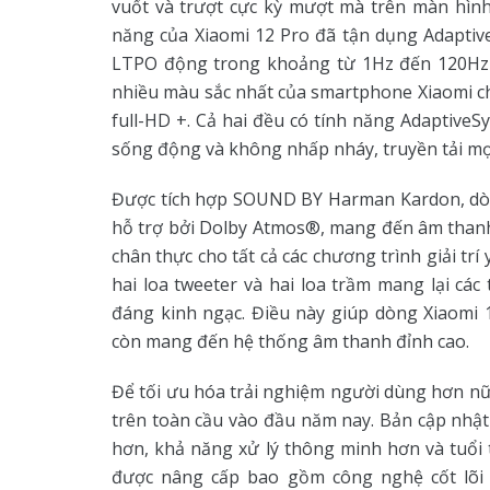
vuốt và trượt cực kỳ mượt mà trên màn hìn
năng của Xiaomi 12 Pro đã tận dụng Adaptiv
LTPO động trong khoảng từ 1Hz đến 120Hz d
nhiều màu sắc nhất của smartphone Xiaomi ch
full-HD +. Cả hai đều có tính năng AdaptiveS
sống động và không nhấp nháy, truyền tải mọi
Được tích hợp SOUND BY Harman Kardon, dòn
hỗ trợ bởi Dolby Atmos®, mang đến âm thanh
chân thực cho tất cả các chương trình giải tr
hai loa tweeter và hai loa trầm mang lại c
đáng kinh ngạc. Điều này giúp dòng Xiaomi 
còn mang đến hệ thống âm thanh đỉnh cao.
Để tối ưu hóa trải nghiệm người dùng hơn nữ
trên toàn cầu vào đầu năm nay. Bản cập nhậ
hơn, khả năng xử lý thông minh hơn và tuổi 
được nâng cấp bao gồm công nghệ cốt lõi 