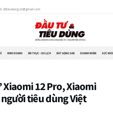
il: dttieudung.vn@gmail.com
TẾ
KINH DOANH
ẨM THỰC – DU LỊCH
BẤT ĐỘNG SẢN
DOANH NHÂN
SỨC KHỎ
 Xiaomi 12 Pro, Xiaomi
 người tiêu dùng Việt