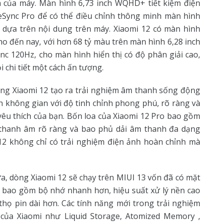
h của máy. Màn hình 6,73 inch WQHD+ tiết kiệm điện
eSync Pro để có thể điều chỉnh thông minh màn hình
ựa trên nội dung trên máy. Xiaomi 12 có màn hình
o đến nay, với hơn 68 tỷ màu trên màn hình 6,28 inch
ync 120Hz, cho màn hình hiển thị có độ phân giải cao,
 chi tiết một cách ấn tượng.
g Xiaomi 12 tạo ra trải nghiệm âm thanh sống động
 không gian với độ tinh chỉnh phong phú, rõ ràng và
í yêu thích của bạn. Bốn loa của Xiaomi 12 Pro bao gồm
ác thanh âm rõ ràng và bao phủ dải âm thanh đa dạng
12 không chỉ có trải nghiệm điện ảnh hoàn chỉnh mà
a, dòng Xiaomi 12 sẽ chạy trên MIUI 13 vốn đã có mặt
t bao gồm bộ nhớ nhanh hơn, hiệu suất xử lý nền cao
thọ pin dài hơn. Các tính năng mới trong trải nghiệm
của Xiaomi như Liquid Storage, Atomized Memory ,