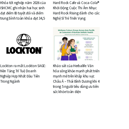
Khóa tốt nghiệp năm 2026 của
Hard Rock Cafe và Coca-Cola®
ISHCMC ghi nhận hai học sinh
Khởi Động Cuộc Thi Âm Nhạc
đạt điểm IB tuyệt đối và điểm
Hard Rock Rising dành cho các
trung bình toàn khóa đạt 34,5
Nghệ Sĩ Trẻ Triển Vọng
Lockton ra mắt Lockton SAGE:
Khảo sát của Herbalife: Văn
Nền Tảng Trí Tuệ Doanh
hóa sống khỏe mạnh phát triển
Nghiệp Hợp Nhất Đầu Tiên
mạnh mẽ trên khắp khu vực
Trong Ngành
Châu Á – Thái Bình Dương khi 4
trong 5 người tiêu dùng ưu tiên
sức khỏe toàn diện