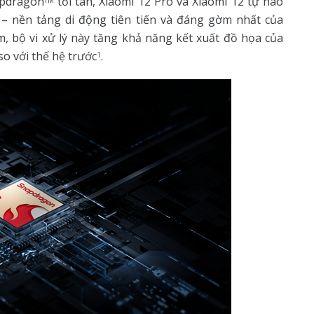
pdragon
tối tân, Xiaomi 12 Pro và Xiaomi 12 tự hào
TM
 – nền tảng di động tiên tiến và đáng gờm nhất của
, bộ vi xử lý này tăng khả năng kết xuất đồ họa của
o với thế hệ trước
.
1