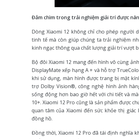
Đắm
chìm trong trải nghiệm giải trí được nâ
Dòng Xiaomi 12 không chỉ cho phép người dù
tinh tế mà còn giúp chúng ta trải nghiệm n
kinh ngạc thông qua chất lượng giải trí vượt b
Bộ đôi Xiaomi 12 mang đến hình vô cùng ản
DisplayMate xếp hạng A + và hỗ trợ TrueColo
khi sử dụng, màn hình được trang bị mặt kí
trợ Dolby Vision®, công nghệ hình ảnh hàn
sống động hơn bao giờ hết với chi tiết và m
10+. Xiaomi 12 Pro cũng là sản phẩm được ch
quan tâm của Xiaomi đến sức khỏe thị giác 
đồng hồ.
Đồng thời, Xiaomi 12 Pro đã tái định nghĩa k