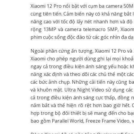
Xiaomi 12 Pro nổi bật với cụm ba camera 50MP
cùng tiên tiến. Cảm biến này có khả năng bắ
nâng cao với tốc độ lấy nét nhanh hơn và độ
rộng 13MP và camera telemacro 5MP, Xiaomi 
phim cuộc sống độc đáo từ các góc nhìn đa dạ
Ngoài phần cứng ấn tượng, Xiaomi 12 Pro và X
Xiaomi cho phép người dùng ghi lại mọi kho
ngay cả trong điều kiện ánh sáng yếu hoặc k
năng xác định và theo dõi các chủ thể một cá
các bức ảnh chụp. Những cải tiến này cũng 
và khuôn mặt. Ultra Night Video sử dụng các
cả trong điều kiện ánh sáng cực thấp, đồng n
nắm bắt và thể hiện rõ rệt hơn bao giờ hết. 
hợp trong bộ đôi thiết bị sẽ mang đến cho bạ
bao gồm Parallel World, Freeze Frame Video, 