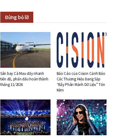
Đừng bỏ lỡ
Sân bay Cà Mau đẩy nhanh
Báo Cáo của Cision Cảnh Báo
tiến độ, phấn đấu hoàn thành
Các Thương Hiệu Đang Sập
tháng 11/2026
“Bẫy Phân Mảnh Dữ Liệu” Tốn
Kém