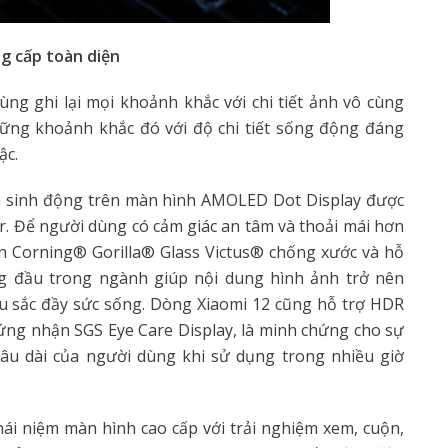
ng cấp toàn diện
ng ghi lại mọi khoảnh khắc với chi tiết ảnh vô cùng
hững khoảnh khắc đó với độ chi tiết sống động đáng
ậc.
h sinh động trên màn hình AMOLED Dot Display được
r. Để người dùng có cảm giác an tâm và thoải mái hơn
nh Corning® Gorilla® Glass Victus® chống xước và hỗ
g đầu trong ngành giúp nội dung hình ảnh trở nên
àu sắc đầy sức sống. Dòng Xiaomi 12 cũng hỗ trợ HDR
ứng nhận SGS Eye Care Display, là minh chứng cho sự
lâu dài của người dùng khi sử dụng trong nhiều giờ
hái niệm màn hình cao cấp với trải nghiệm xem, cuộn,