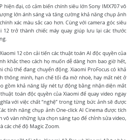
 hiện đại, có cảm biến chính siêu lớn Sony IMX707 vô
t lượng lớn ánh sáng và tăng cường khả năng chụp ảnh
 chính xác màu sắc cao hơn. Cùng với camera góc siêu
12 trở thành chiếc máy quay giúp lưu lại các thước
ng.
iaomi 12 còn cải tiến các thuật toán AI độc quyền của
ảnh khắc theo cách họ muốn dễ dàng hơn bao giờ hết,
hi chủ thể đang chuyển động. Xiaomi ProFocus có khả
ch thông minh, hạn chế tối đa mờ nhoè, hay mất nét ở
bao gồm khả năng lấy nét tự động bằng nhận diện mắt
 thuật toán độc quyền của Xiaomi để quay video ngay
ghĩa với việc chất “nghệ” trong từng bức ảnh sẽ được
Các tính năng chụp ảnh One-click AI Cinema được tích
n vô vàn những lựa chọn sáng tạo để chỉnh sửa video,
và các chế độ Magic Zoom.