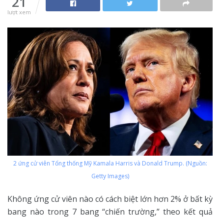
21
lượt xem
2 ứng cử viên Tổng thống Mỹ Kamala Harris và Donald Trump. (Nguồn:
Getty Images)
Không ứng cử viên nào có cách biệt lớn hơn 2% ở bất kỳ
bang nào trong 7 bang “chiến trường,” theo kết quả