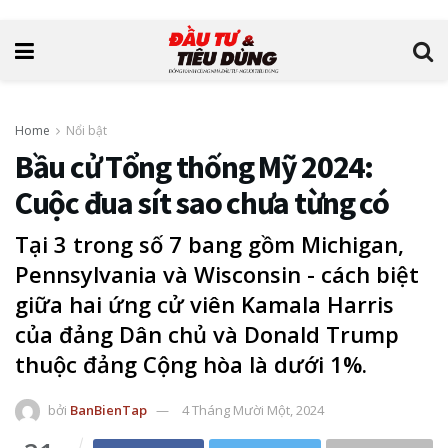
Home
Nổi bật
Bầu cử Tổng thống Mỹ 2024:
Cuộc đua sít sao chưa từng có
Tại 3 trong số 7 bang gồm Michigan,
Pennsylvania và Wisconsin - cách biệt
giữa hai ứng cử viên Kamala Harris
của đảng Dân chủ và Donald Trump
thuộc đảng Cộng hòa là dưới 1%.
bởi
BanBienTap
4 Tháng Mười Một, 2024