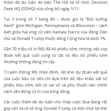
thăm dò dư luận do báo The Hill và tổ chức Decision
Desk HQ (DDHQ) vừa công bố ngày 1/11.
Tại 3 trong số 7 bang đó – được gọi là “Bức tường
Xanh” gồm Michigan, Pennsylvania và Wisconsin – cách
biệt giữa hai ứng cử viên Kamala Harris của đảng Dân
chủ và Donald Trump thuộc đảng Cộng hòa là dưới 1%.
Gần 70 triệu cử tri Mỹ đã bỏ phiếu sớm, nhưng việc suy
đoán kết quả cuối cùng từ các số liệu bỏ phiếu sớm
thường không đáng tin cậy.
Truyền thông Mỹ nhận định, rất khó dự đoán kết quả
của cuộc bầu cử nếu chỉ dựa trên dữ liệu khảo sát số
phiếu bầu sớm, bởi có sai số và phụ thuộc vào chính
sách vận động cử tri của từng đảng.
Các cuộc thăm dò dư luận cho thấy cuộc đua đang rất
gay cấn và có vẻ ông Donald Trump có một chút lợi thế.