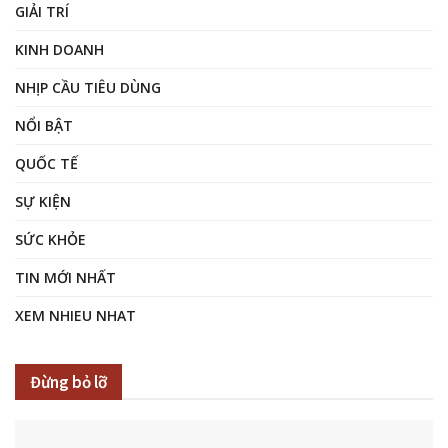
GIẢI TRÍ
KINH DOANH
NHỊP CẦU TIÊU DÙNG
NỔI BẬT
QUỐC TẾ
SỰ KIỆN
SỨC KHỎE
TIN MỚI NHẤT
XEM NHIEU NHAT
Đừng bỏ lỡ