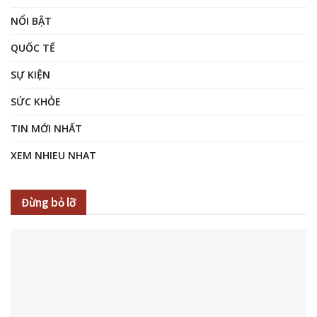
NỔI BẬT
QUỐC TẾ
SỰ KIỆN
SỨC KHỎE
TIN MỚI NHẤT
XEM NHIEU NHAT
Đừng bỏ lỡ