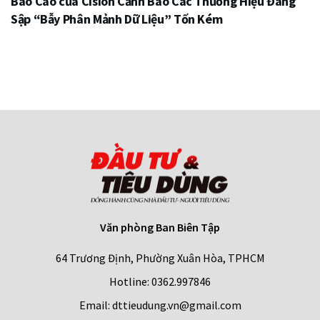
Báo Cáo của Cision Cảnh Báo Các Thương Hiệu Đang
Sập “Bẫy Phân Mảnh Dữ Liệu” Tốn Kém
Văn phòng Ban Biên Tập
64 Trương Định, Phường Xuân Hòa, TPHCM
Hotline: 0362.997846
Email: dttieudung.vn@gmail.com