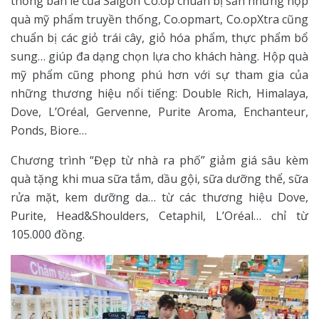
thống bán lẻ của Saigon Co.op chuẩn bị sẵn những hộp
quà mỹ phẩm truyền thống, Co.opmart, Co.opXtra cũng
chuẩn bị các giỏ trái cây, giỏ hóa phẩm, thực phẩm bổ
sung… giúp đa dạng chọn lựa cho khách hàng. Hộp quà
mỹ phẩm cũng phong phú hơn với sự tham gia của
những thương hiệu nổi tiếng: Double Rich, Himalaya,
Dove, L’Oréal, Gervenne, Purite Aroma, Enchanteur,
Ponds, Biore…
Chương trình “Đẹp từ nhà ra phố” giảm giá sâu kèm
quà tặng khi mua sữa tắm, dầu gội, sữa dưỡng thể, sữa
rửa mặt, kem dưỡng da… từ các thương hiệu Dove,
Purite, Head&Shoulders, Cetaphil, L’Oréal… chỉ từ
105.000 đồng.