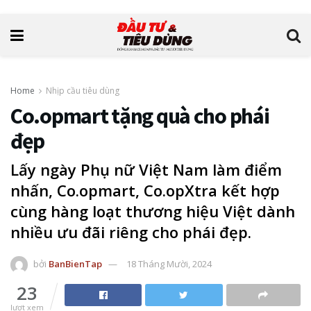
Home
Nhịp cầu tiêu dùng
Co.opmart tặng quà cho phái
đẹp
Lấy ngày Phụ nữ Việt Nam làm điểm
nhấn, Co.opmart, Co.opXtra kết hợp
cùng hàng loạt thương hiệu Việt dành
nhiều ưu đãi riêng cho phái đẹp.
bởi
BanBienTap
18 Tháng Mười, 2024
23
lượt xem