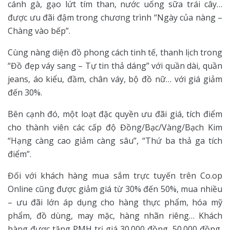
cánh gà, gạo lứt tím than, nước uống sữa trái cây…
được ưu đãi đậm trong chương trình “Ngày của nàng –
Chàng vào bếp”.
Cùng nàng diện đồ phong cách tinh tế, thanh lịch trong
“Đồ đẹp váy sang – Tự tin thả dáng” với quần dài, quần
jeans, áo kiểu, đầm, chân váy, bộ đồ nữ… với giá giảm
đến 30%.
Bên cạnh đó, một loạt đặc quyền ưu đãi giá, tích điểm
cho thành viên các cấp độ Đồng/Bạc/Vàng/Bạch Kim
“Hạng càng cao giảm càng sâu”, “Thứ ba thả ga tích
điểm”.
Đối với khách hàng mua sắm trực tuyến trên Co.op
Online cũng được giảm giá từ 30% đến 50%, mua nhiều
– ưu đãi lớn áp dụng cho hàng thực phẩm, hóa mỹ
phẩm, đồ dùng, may mặc, hàng nhãn riêng… Khách
hàng được tặng PMH trị giá 30.000 đồng, 50.000 đồng,