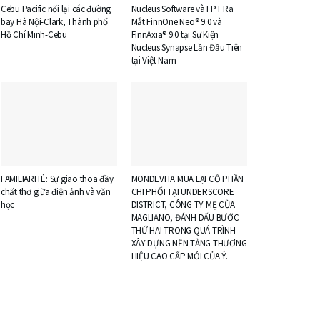
Cebu Pacific nối lại các đường
Nucleus Software và FPT Ra
bay Hà Nội-Clark, Thành phố
Mắt FinnOne Neo® 9.0 và
Hồ Chí Minh-Cebu
FinnAxia® 9.0 tại Sự Kiện
Nucleus Synapse Lần Đầu Tiên
tại Việt Nam
FAMILIARITÉ: Sự giao thoa đầy
MONDEVITA MUA LẠI CỔ PHẦN
chất thơ giữa điện ảnh và văn
CHI PHỐI TẠI UNDERSCORE
học
DISTRICT, CÔNG TY MẸ CỦA
MAGLIANO, ĐÁNH DẤU BƯỚC
THỨ HAI TRONG QUÁ TRÌNH
XÂY DỰNG NỀN TẢNG THƯƠNG
HIỆU CAO CẤP MỚI CỦA Ý.