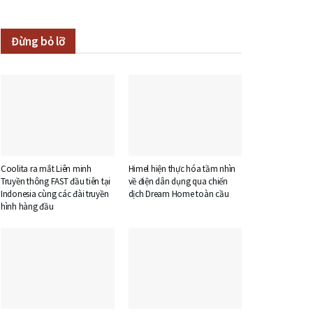
Đừng bỏ lỡ
Coolita ra mắt Liên minh
Himel hiện thực hóa tầm nhìn
Truyền thông FAST đầu tiên tại
về điện dân dụng qua chiến
Indonesia cùng các đài truyền
dịch Dream Home toàn cầu
hình hàng đầu