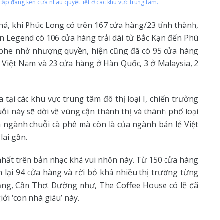
cấp đang kèn cựa nhau quyết liệt ở các khu vực trung tâm.
phá, khi Phúc Long có trên 167 cửa hàng/23 tỉnh thành,
n Legend có 106 cửa hàng trải dài từ Bắc Kạn đến Phú
Caphe nhờ nhượng quyền, hiện cũng đã có 95 cửa hàng
ở Việt Nam và 23 cửa hàng ở Hàn Quốc, 3 ở Malaysia, 2
tại các khu vực trung tâm đô thị loại I, chiến trường
ỗi này sẽ dời về vùng cận thành thị và thành phố loại
ủa ngành chuỗi cà phê mà còn là của ngành bán lẻ Việt
ai gần.
nhất trên bản nhạc khá vui nhộn này. Từ 150 cửa hàng
 lại 94 cửa hàng và rời bỏ khá nhiều thị trường từng
ẵng, Cần Thơ. Dường như, The Coffee House có lẽ đã
ới ‘con nhà giàu’ này.