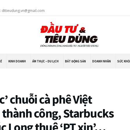
l: dttieudung.vn@gmail.com
TẾ
KINH DOANH
ẨM THỰC – DU LỊCH
BẤT ĐỘNG SẢN
DOANH NHÂN
SỨC KHỎ
’ chuỗi cà phê Việt
ì thành công, Starbucks
úc Long thuê ‘PT xịn’…