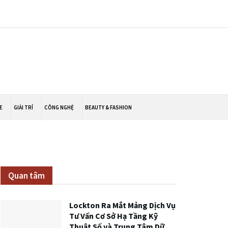
E
GIẢI TRÍ
CÔNG NGHỆ
BEAUTY & FASHION
Quan tâm
Lockton Ra Mắt Mảng Dịch Vụ
Tư Vấn Cơ Sở Hạ Tầng Kỹ
Thuật Số và Trung Tâm Dữ