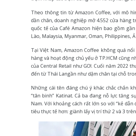
Theo thông tin từ Amazon Coffee, với mô h
dần chân, doanh nghiệp mở 4.552 cửa hàng tr
quốc tế của Café Amazon hiện bao gồm gần 
Lào, Malaysia, Myanmar, Oman, Philippines, Ả
Tại Việt Nam, Amazon Coffee không quá nổi 
hàng và hoạt động chủ yếu ở TP.HCM cũng như 
của Central Retail như GO!. Cuối năm 2022 th
đến từ Thái Langần như dậm chân tại chỗ tro
Những cái tên đáng chú ý khác chắc chắn kh
“tân binh” Katinat. Cả ba đang nỗ lực tăng s
Nam. Với khoảng cách rất lớn so với “kẻ dẫn
tiêu thực tế hơn: giành lấy vị trí thứ 2 và 3 trê