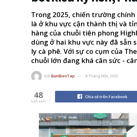
Trong 2025, chiến trường chính
là ở khu vực cận thành thị và tỉ
hàng của chuỗi tiên phong High
dùng ở hai khu vực này đã sẵn s
ly cà phê. Với sự co cụm của Th
chuỗi lớn đang khá cân sức - cân
bởi
BanBienTap
8 Tháng Một, 2025
48
Chia sẻ trên Facebook
lượt xem