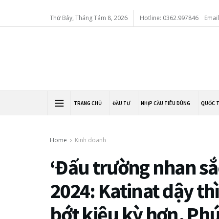
Thứ Bảy, Tháng Tám 8, 2026
Hotline: 0362.997846
Emai
TRANG CHỦ
ĐẦU TƯ
NHỊP CẦU TIÊU DÙNG
QUỐC 
Home
Kinh doanh
‘Đấu trường nhan sắc
2024: Katinat dậy th
bớt kiêu kỳ hơn, Ph