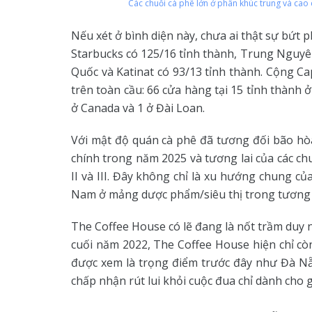
Các chuỗi cà phê lớn ở phân khúc trung và cao 
Nếu xét ở bình diện này, chưa ai thật sự bứt 
Starbucks có 125/16 tỉnh thành, Trung Nguyê
Quốc và Katinat có 93/13 tỉnh thành. Cộng 
trên toàn cầu: 66 cửa hàng tại 15 tỉnh thành 
ở Canada và 1 ở Đài Loan.
Với mật độ quán cà phê đã tương đối bão hòa 
chính trong năm 2025 và tương lai của các chu
II và III. Đây không chỉ là xu hướng chung c
Nam ở mảng dược phẩm/siêu thị trong tương l
The Coffee House có lẽ đang là nốt trầm duy 
cuối năm 2022, The Coffee House hiện chỉ còn
được xem là trọng điểm trước đây như Đà N
chấp nhận rút lui khỏi cuộc đua chỉ dành cho gi