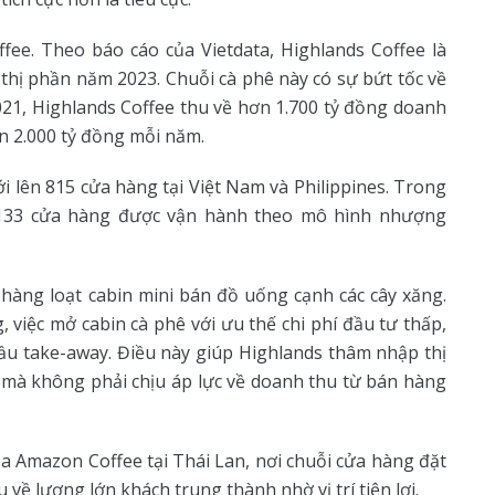
fee. Theo báo cáo của Vietdata, Highlands Coffee là
thị phần năm 2023. Chuỗi cà phê này có sự bứt tốc về
021, Highlands Coffee thu về hơn 1.700 tỷ đồng doanh
ên 2.000 tỷ đồng mỗi năm.
i lên 815 cửa hàng tại Việt Nam và Philippines. Trong
 133 cửa hàng được vận hành theo mô hình nhượng
 hàng loạt cabin mini bán đồ uống cạnh các cây xăng.
 việc mở cabin cà phê với ưu thế chi phí đầu tư thấp,
 cầu take-away. Điều này giúp Highlands thâm nhập thị
 mà không phải chịu áp lực về doanh thu từ bán hàng
a Amazon Coffee tại Thái Lan, nơi chuỗi cửa hàng đặt
về lượng lớn khách trung thành nhờ vị trí tiện lợi.