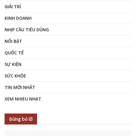
GIẢI TRÍ
KINH DOANH
NHỊP CẦU TIÊU DÙNG
NỔI BẬT
QUỐC TẾ
SỰ KIỆN
SỨC KHỎE
TIN MỚI NHẤT
XEM NHIEU NHAT
Đừng bỏ lỡ