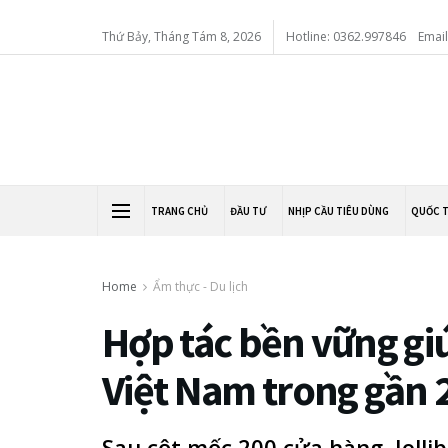
Thứ Bảy, Tháng Tám 8, 2026
Hotline: 0362.997846
Emai
TRANG CHỦ
ĐẦU TƯ
NHỊP CẦU TIÊU DÙNG
QUỐC 
Home
Ẩm thực - Du lịch
Hợp tác bền vững giú
Việt Nam trong gần 
Sau cột mốc 200 cửa hàng, Joll