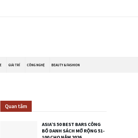
E
GIẢI TRÍ
CÔNG NGHỆ
BEAUTY & FASHION
Quan tâm
ASIA’S 50 BEST BARS CÔNG
BỐ DANH SÁCH MỞ RỘNG 51-
100 CHO NĂM 2026