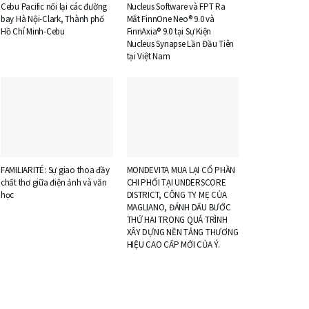
Cebu Pacific nối lại các đường
Nucleus Software và FPT Ra
bay Hà Nội-Clark, Thành phố
Mắt FinnOne Neo® 9.0 và
Hồ Chí Minh-Cebu
FinnAxia® 9.0 tại Sự Kiện
Nucleus Synapse Lần Đầu Tiên
tại Việt Nam
FAMILIARITÉ: Sự giao thoa đầy
MONDEVITA MUA LẠI CỔ PHẦN
chất thơ giữa điện ảnh và văn
CHI PHỐI TẠI UNDERSCORE
học
DISTRICT, CÔNG TY MẸ CỦA
MAGLIANO, ĐÁNH DẤU BƯỚC
THỨ HAI TRONG QUÁ TRÌNH
XÂY DỰNG NỀN TẢNG THƯƠNG
HIỆU CAO CẤP MỚI CỦA Ý.