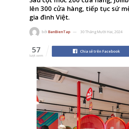
lên 300 cửa hàng, tiếp tục sứ 
gia đình Việt.
bởi
BanBienTap
30 Tháng Mười Hai, 2024
57
Chia sẻ trên Facebook
lượt xem