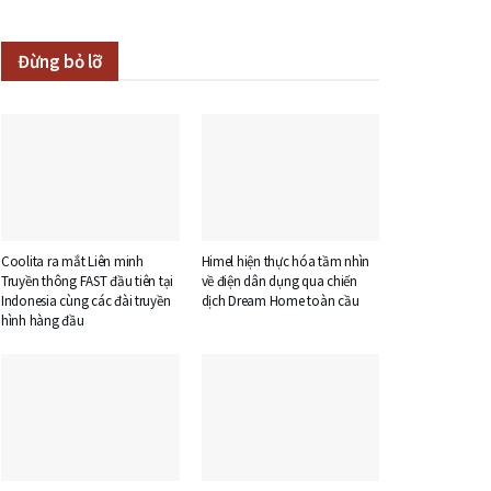
Đừng bỏ lỡ
Coolita ra mắt Liên minh
Himel hiện thực hóa tầm nhìn
Truyền thông FAST đầu tiên tại
về điện dân dụng qua chiến
Indonesia cùng các đài truyền
dịch Dream Home toàn cầu
hình hàng đầu