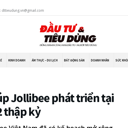
l: dttieudung.vn@gmail.com
TẾ
KINH DOANH
ẨM THỰC – DU LỊCH
BẤT ĐỘNG SẢN
DOANH NHÂN
SỨC KHỎ
p Jollibee phát triển tại
2 thập kỷ
ibee Việt Nam đã có kế hoạch mở rộng