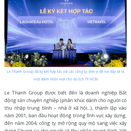
Le Thanh Group đã ký kết hợp tác với các công ty, đơn vị để nơi đây sẽ là
một điểm nhấn mới cho du lịch TP.HCM
Le Thanh Group được biết đến là doanh nghiệp Bất
động sản chuyên nghiệp (phân khúc dành cho người có
thu nhập trung bình – nhà ở xã hội…), thành lập vào
năm 2001, ban đầu hoạt động trong lĩnh vực xây dựng,
đến năm 2004, công ty mở rộng quy mộ sang việc xây
dựng Chung cư cho người có thu nhập trung bình. Với