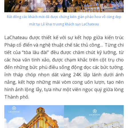
Rất đông các khách mời đã được chứng kiến giàn pháo hoa vô cùng đẹp
mắt tại Lễ khai trương khách sạn LaChateau
LaChateau được thiết kế với sự kết hợp giữa kiến trúc
Pháp cổ điển và nghệ thuật chế tác thủ công… Từng chi
tiết của “tòa lâu đài” đều được chăm chút kỹ lưỡng, từ
các hoa văn tinh xảo, được chạm khắc trên cột trụ cho
đến những bức phù điêu sống động dọc các bức tường.
ỉnh tháp chóp nhọn dát vàng 24K lấp lánh dưới ánh
nắng, kết hợp những mái vòm cong uốn lượn, tạo nên
hình ảnh lộng lẫy, tựa như một viên ngọc quý giữa lòng
Thành phố.