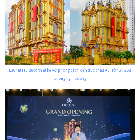
LaChateau được thiết kế với phong cách kiến trúc châu Âu, sở hữu 268
phòng nghỉ dưỡng