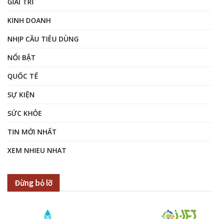
GIẢI TRÍ
KINH DOANH
NHỊP CẦU TIÊU DÙNG
NỔI BẬT
QUỐC TẾ
SỰ KIỆN
SỨC KHỎE
TIN MỚI NHẤT
XEM NHIEU NHAT
Đừng bỏ lỡ