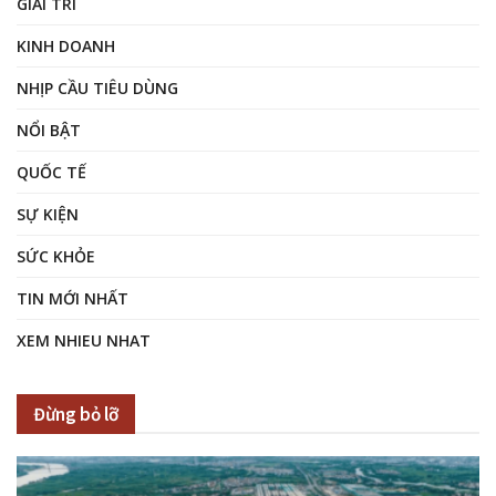
GIẢI TRÍ
KINH DOANH
NHỊP CẦU TIÊU DÙNG
NỔI BẬT
QUỐC TẾ
SỰ KIỆN
SỨC KHỎE
TIN MỚI NHẤT
XEM NHIEU NHAT
Đừng bỏ lỡ