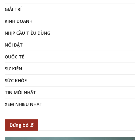
GIẢI TRÍ
KINH DOANH
NHỊP CẦU TIÊU DÙNG
NỔI BẬT
QUỐC TẾ
SỰ KIỆN
SỨC KHỎE
TIN MỚI NHẤT
XEM NHIEU NHAT
Đừng bỏ lỡ