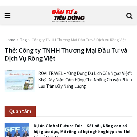
Home
Tag
Công ty TNHH Thương Mại Đầu Tư và Dịch Vụ Rồng Việt
Thẻ: Công ty TNHH Thương Mại Đầu Tư và
Dịch Vụ Rồng Việt
ROVI TRAVEL – “Ứng Dụng Du Lịch Của Người Việt”:
Khơi Dậy Niềm Cảm Hứng Cho Những Chuyến Phiêu
Lưu Tràn Đầy Năng Lượng
Quan tâm
Dự án Global Future Fair – Kết nối, Nâng cao cơ
hội giáo dục, Mở rộng cơ hội nghề nghiệp cho thế