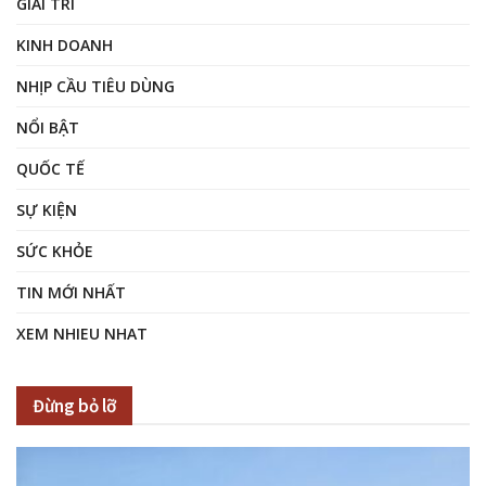
GIẢI TRÍ
KINH DOANH
NHỊP CẦU TIÊU DÙNG
NỔI BẬT
QUỐC TẾ
SỰ KIỆN
SỨC KHỎE
TIN MỚI NHẤT
XEM NHIEU NHAT
Đừng bỏ lỡ