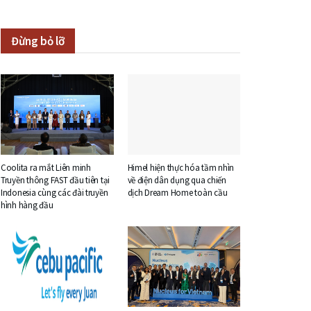
Đừng bỏ lỡ
Coolita ra mắt Liên minh
Himel hiện thực hóa tầm nhìn
Truyền thông FAST đầu tiên tại
về điện dân dụng qua chiến
Indonesia cùng các đài truyền
dịch Dream Home toàn cầu
hình hàng đầu