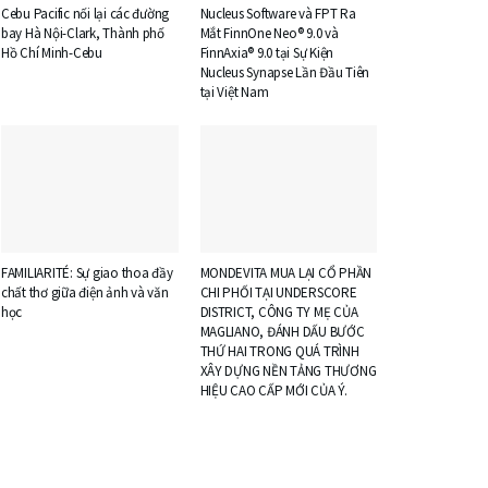
Cebu Pacific nối lại các đường
Nucleus Software và FPT Ra
bay Hà Nội-Clark, Thành phố
Mắt FinnOne Neo® 9.0 và
Hồ Chí Minh-Cebu
FinnAxia® 9.0 tại Sự Kiện
Nucleus Synapse Lần Đầu Tiên
tại Việt Nam
FAMILIARITÉ: Sự giao thoa đầy
MONDEVITA MUA LẠI CỔ PHẦN
chất thơ giữa điện ảnh và văn
CHI PHỐI TẠI UNDERSCORE
học
DISTRICT, CÔNG TY MẸ CỦA
MAGLIANO, ĐÁNH DẤU BƯỚC
THỨ HAI TRONG QUÁ TRÌNH
XÂY DỰNG NỀN TẢNG THƯƠNG
HIỆU CAO CẤP MỚI CỦA Ý.