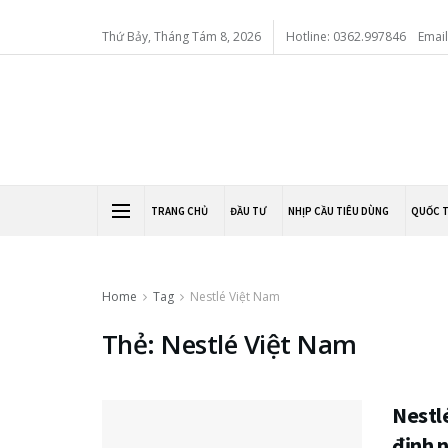
Thứ Bảy, Tháng Tám 8, 2026
Hotline: 0362.997846
Emai
TRANG CHỦ
ĐẦU TƯ
NHỊP CẦU TIÊU DÙNG
QUỐC 
Home
Tag
Nestlé Việt Nam
Thẻ: Nestlé Việt Nam
Nestl
định n