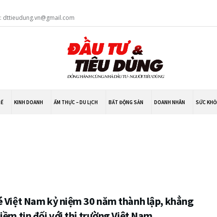
l: dttieudung.vn@gmail.com
TẾ
KINH DOANH
ẨM THỰC – DU LỊCH
BẤT ĐỘNG SẢN
DOANH NHÂN
SỨC KHỎ
é Việt Nam kỷ niệm 30 năm thành lập, khẳng
iềm tin đối với thị trường Việt Nam