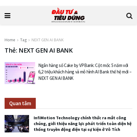
Home
Tag
NEXT GEN AI BANK
Thẻ: NEXT GEN AI BANK
Ngân hàng số Cake by VPBank: Cột mốc 5 năm với
6,2 triệu khách hàng và mô hình AI Bank thế hệ mới –
NEXT GEN AI BANK
Quan tâm
InfiMotion Technology chính thức ra mắt công
chúng, giới thiệu năng lực phát triển toàn diện hệ
thống truyền động điện tại sự kiện ở Vô Tích