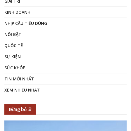
GIẢI TRÍ
KINH DOANH
NHỊP CẦU TIÊU DÙNG
NỔI BẬT
QUỐC TẾ
SỰ KIỆN
SỨC KHỎE
TIN MỚI NHẤT
XEM NHIEU NHAT
Đừng bỏ lỡ