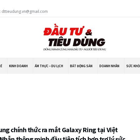
: dttieudung.vn@gmail.com
TẾ
KINH DOANH
ẨM THỰC – DU LỊCH
BẤT ĐỘNG SẢN
DOANH NHÂN
SỨC KHỎ
ng chính thức ra mắt Galaxy Ring tại Việt
hẫn thông minh đầu tiên tích hợp trợ lý sức