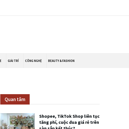
E
GIẢI TRÍ
CÔNG NGHỆ
BEAUTY & FASHION
Quan tâm
Shopee, TikTok Shop liên tục
tăng phí, cuộc đua giá rẻ trên
sàn sắp kết thúc?