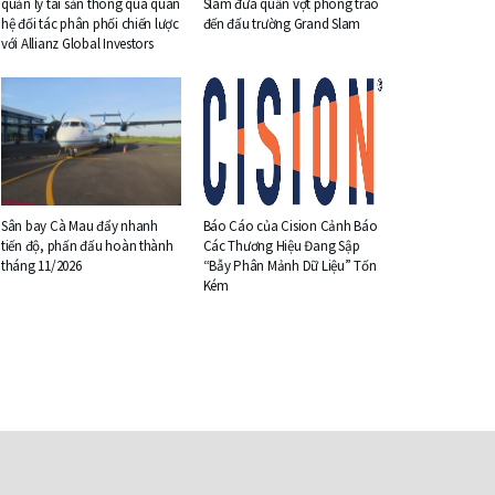
quản lý tài sản thông qua quan
Slam đưa quần vợt phong trào
hệ đối tác phân phối chiến lược
đến đấu trường Grand Slam
với Allianz Global Investors
Sân bay Cà Mau đẩy nhanh
Báo Cáo của Cision Cảnh Báo
tiến độ, phấn đấu hoàn thành
Các Thương Hiệu Đang Sập
tháng 11/2026
“Bẫy Phân Mảnh Dữ Liệu” Tốn
Kém