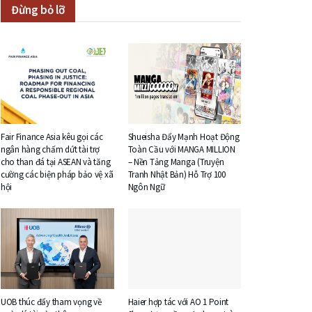
Đừng bỏ lỡ
Fair Finance Asia kêu gọi các
Shueisha Đẩy Mạnh Hoạt Động
ngân hàng chấm dứt tài trợ
Toàn Cầu với MANGA MILLION
cho than đá tại ASEAN và tăng
– Nền Tảng Manga (Truyện
cường các biện pháp bảo vệ xã
Tranh Nhật Bản) Hỗ Trợ 100
hội
Ngôn Ngữ
UOB thúc đẩy tham vọng về
Haier hợp tác với AO 1 Point