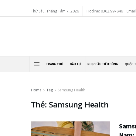
Thứ Sáu, Tháng Tám 7, 2026
Hotline: 0362.997846
Email
TRANG CHỦ
ĐẦU TƯ
NHỊP CẦU TIÊU DÙNG
QUỐC 
Home
Tag
Samsung Health
Thẻ: Samsung Health
Samsu
Nam: N