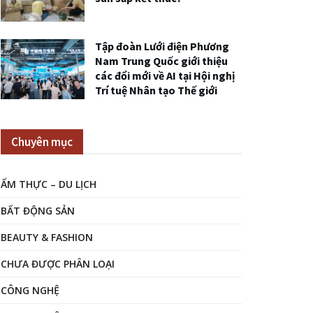
Tập đoàn Lưới điện Phương
Nam Trung Quốc giới thiệu
các đổi mới về AI tại Hội nghị
Trí tuệ Nhân tạo Thế giới
Chuyên mục
ẨM THỰC – DU LỊCH
BẤT ĐỘNG SẢN
BEAUTY & FASHION
CHƯA ĐƯỢC PHÂN LOẠI
CÔNG NGHỆ