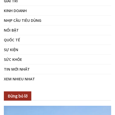
GIẢI TRÍ
KINH DOANH
NHỊP CẦU TIÊU DÙNG
NỔI BẬT
QUỐC TẾ
SỰ KIỆN
SỨC KHỎE
TIN MỚI NHẤT
XEM NHIEU NHAT
Đừng bỏ lỡ