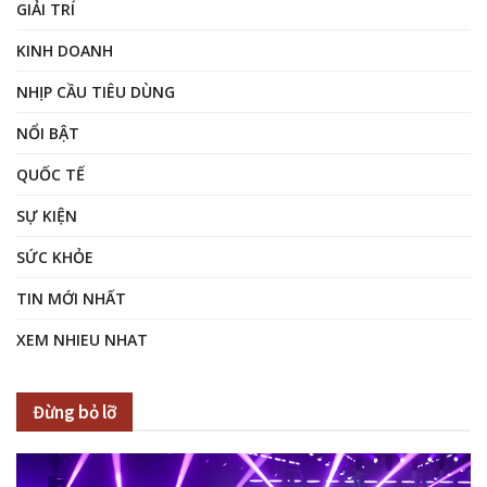
GIẢI TRÍ
KINH DOANH
NHỊP CẦU TIÊU DÙNG
NỔI BẬT
QUỐC TẾ
SỰ KIỆN
SỨC KHỎE
TIN MỚI NHẤT
XEM NHIEU NHAT
Đừng bỏ lỡ