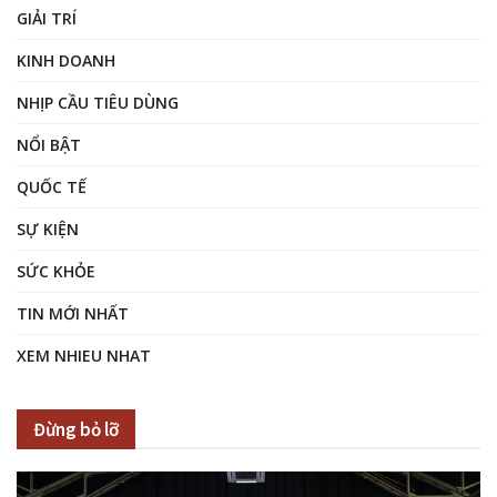
GIẢI TRÍ
KINH DOANH
NHỊP CẦU TIÊU DÙNG
NỔI BẬT
QUỐC TẾ
SỰ KIỆN
SỨC KHỎE
TIN MỚI NHẤT
XEM NHIEU NHAT
Đừng bỏ lỡ