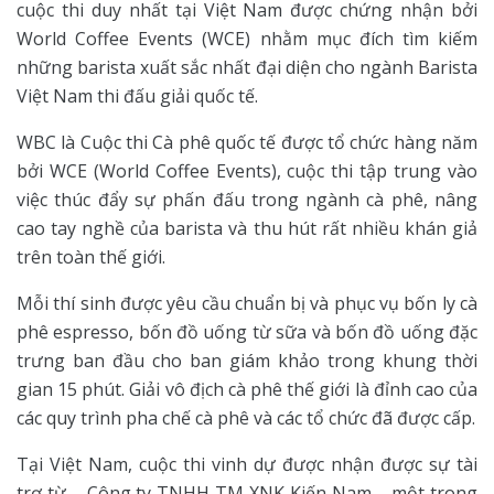
cuộc thi duy nhất tại Việt Nam được chứng nhận bởi
World Coffee Events (WCE) nhằm mục đích tìm kiếm
những barista xuất sắc nhất đại diện cho ngành Barista
Việt Nam thi đấu giải quốc tế.
WBC là Cuộc thi Cà phê quốc tế được tổ chức hàng năm
bởi WCE (World Coffee Events), cuộc thi tập trung vào
việc thúc đẩy sự phấn đấu trong ngành cà phê, nâng
cao tay nghề của barista và thu hút rất nhiều khán giả
trên toàn thế giới.
Mỗi thí sinh được yêu cầu chuẩn bị và phục vụ bốn ly cà
phê espresso, bốn đồ uống từ sữa và bốn đồ uống đặc
trưng ban đầu cho ban giám khảo trong khung thời
gian 15 phút. Giải vô địch cà phê thế giới là đỉnh cao của
các quy trình pha chế cà phê và các tổ chức đã được cấp.
Tại Việt Nam, cuộc thi vinh dự được nhận được sự tài
trợ từ – Công ty TNHH TM XNK Kiến Nam – một trong