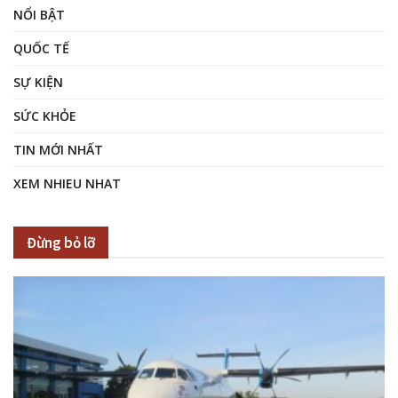
NỔI BẬT
QUỐC TẾ
SỰ KIỆN
SỨC KHỎE
TIN MỚI NHẤT
XEM NHIEU NHAT
Đừng bỏ lỡ