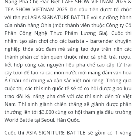
Năng Pha Chế Đặc Biệt CAFÉ SHOW VIETNAM 2025 &
TEA SHOW VIETNAM 2025 lần đầu tiên được tổ chức
với tên gọi ASIA SIGNATURE BATTLE với sự đồng hành
của nhãn hàng Ohla (một thành viên thuộc Công ty Cổ
Phần Công Nghệ Thực Phẩm Lương Gia). Cuộc thi
nhằm tạo sân chơi cho các barista – bartender chuyên
nghiệp thỏa sức đam mê sáng tạo dựa trên nền các
thành phần cơ bản quen thuộc như: cà phê, trà, rượu,
kết hợp cùng các nguyên liệu pha chế cao cấp từ trái
cây tươi để tạo ra các món nước mới mang đậm văn hóa
Á Châu nói chung và bản sắc Việt nói riêng. Thông qua
cuộc thi, các thí sinh quốc tế sẽ có cơ hội được giao lưu
trao dồi kỹ năng pha chế với các thí sinh đến từ Việt
Nam. Thí sinh giành chiến thắng sẽ giành được phần
thưởng lên tới $3,000 cùng cơ hội tham gia đấu trường
World Battle tại Seoul, Hàn Quốc.
Cuộc thi ASIA SIGNITURE BATTLE sẽ gồm có 1 vòng