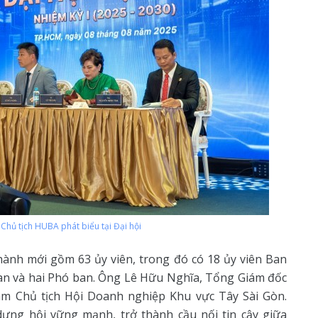
hủ tịch HUBA phát biểu tại Đại hội
hành mới gồm 63 ủy viên, trong đó có 18 ủy viên Ban
n và hai Phó ban. Ông Lê Hữu Nghĩa, Tổng Giám đốc
àm Chủ tịch Hội Doanh nghiệp Khu vực Tây Sài Gòn.
ựng hội vững mạnh, trở thành cầu nối tin cậy giữa