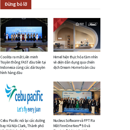
Đừng bỏ lỡ
Coolita ra mắt Liên minh
Himel hiện thực hóa tầm nhìn
Truyền thông FAST đầu tiên tại
về điện dân dụng qua chiến
Indonesia cùng các đài truyền
dịch Dream Home toàn cầu
hình hàng đầu
Cebu Pacific nối lại các đường
Nucleus Software và FPT Ra
bay Hà Nội-Clark, Thành phố
Mắt FinnOne Neo® 9.0 và