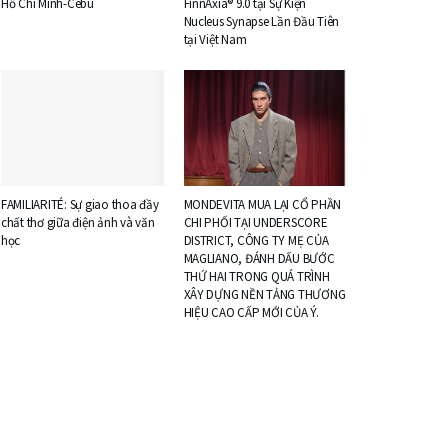
Hồ Chí Minh-Cebu
FinnAxia® 9.0 tại Sự Kiện
Nucleus Synapse Lần Đầu Tiên
tại Việt Nam
FAMILIARITÉ: Sự giao thoa đầy
MONDEVITA MUA LẠI CỔ PHẦN
chất thơ giữa điện ảnh và văn
CHI PHỐI TẠI UNDERSCORE
học
DISTRICT, CÔNG TY MẸ CỦA
MAGLIANO, ĐÁNH DẤU BƯỚC
THỨ HAI TRONG QUÁ TRÌNH
XÂY DỰNG NỀN TẢNG THƯƠNG
HIỆU CAO CẤP MỚI CỦA Ý.