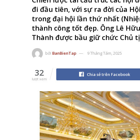
đi đầu tiên, với sự ra đời của 
trong đại hội lần thứ nhất (Nhi
thành công tốt đẹp. Ông Lê Hữu
Thành được bầu giữ chức Chủ tị
bởi
BanBienTap
9 Tháng Tám, 2025
32
Chia sẻ trên Facebook
lượt xem