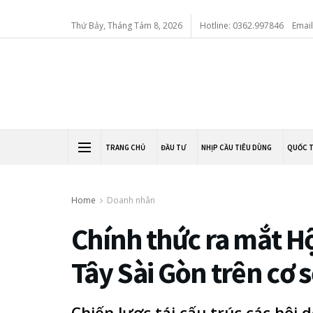
Thứ Bảy, Tháng Tám 8, 2026
Hotline: 0362.997846
Emai
TRANG CHỦ
ĐẦU TƯ
NHỊP CẦU TIÊU DÙNG
QUỐC 
Home
Doanh nhân
Chính thức ra mắt H
Tây Sài Gòn trên cơ 
Chiến lược tái cấu trúc các hội