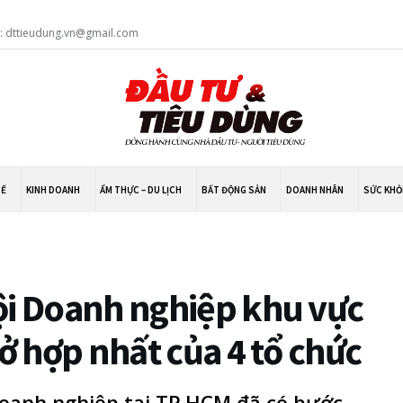
l: dttieudung.vn@gmail.com
TẾ
KINH DOANH
ẨM THỰC – DU LỊCH
BẤT ĐỘNG SẢN
DOANH NHÂN
SỨC KHỎ
ội Doanh nghiệp khu vực
sở hợp nhất của 4 tổ chức
 doanh nghiệp tại TP.HCM đã có bước