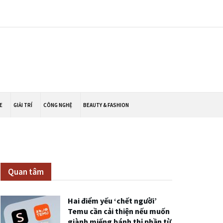
E
GIẢI TRÍ
CÔNG NGHỆ
BEAUTY & FASHION
Quan tâm
Hai điểm yếu ‘chết người’
Temu cần cải thiện nếu muốn
giành miếng bánh thị phần từ