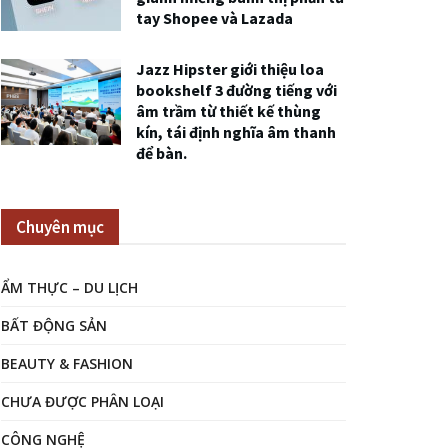
tay Shopee và Lazada
Jazz Hipster giới thiệu loa
bookshelf 3 đường tiếng với
âm trầm từ thiết kế thùng
kín, tái định nghĩa âm thanh
để bàn.
Chuyên mục
ẨM THỰC – DU LỊCH
BẤT ĐỘNG SẢN
BEAUTY & FASHION
CHƯA ĐƯỢC PHÂN LOẠI
CÔNG NGHỆ