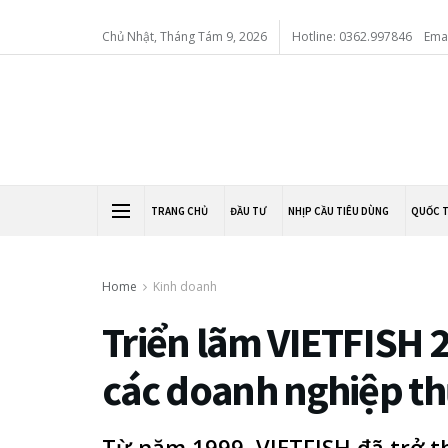
Chủ Nhật, Tháng Tám 9, 2026
Hotline: 0362.997846
Ema
TRANG CHỦ
ĐẦU TƯ
NHỊP CẦU TIÊU DÙNG
QUỐC 
Home
Kinh doanh
Triển lãm VIETFISH 2
các doanh nghiệp th
Từ năm 1999, VIETFISH đã trở 