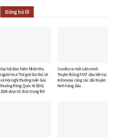
Đừng bỏ lỡ
Đại hội Bảo hiểm Nhân thọ
Coolita ra mắt Liên minh
người Hoa Thế giới lần thứ 16
Truyền thông FAST đầu tiên tại
và Hội nghị thường niên Giải
Indonesia cùng các đài truyền
thưởng Rồng Quốc tế (IDA)
hình hàng đầu
2026 được tổ chức trọng thể