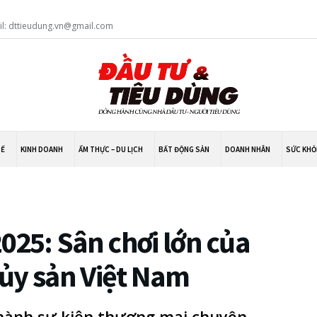
il: dttieudung.vn@gmail.com
TẾ
KINH DOANH
ẨM THỰC – DU LỊCH
BẤT ĐỘNG SẢN
DOANH NHÂN
SỨC KHỎ
025: Sân chơi lớn của
ủy sản Việt Nam
thành sự kiện thương mại chuyên