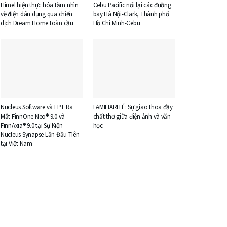
Himel hiện thực hóa tầm nhìn
Cebu Pacific nối lại các đường
về điện dân dụng qua chiến
bay Hà Nội-Clark, Thành phố
dịch Dream Home toàn cầu
Hồ Chí Minh-Cebu
Nucleus Software và FPT Ra
FAMILIARITÉ: Sự giao thoa đầy
Mắt FinnOne Neo® 9.0 và
chất thơ giữa điện ảnh và văn
FinnAxia® 9.0 tại Sự Kiện
học
Nucleus Synapse Lần Đầu Tiên
tại Việt Nam