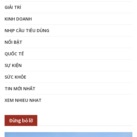
GIẢI TRÍ
KINH DOANH
NHỊP CẦU TIÊU DÙNG
NỔI BẬT
QUỐC TẾ
SỰ KIỆN
SỨC KHỎE
TIN MỚI NHẤT
XEM NHIEU NHAT
Đừng bỏ lỡ