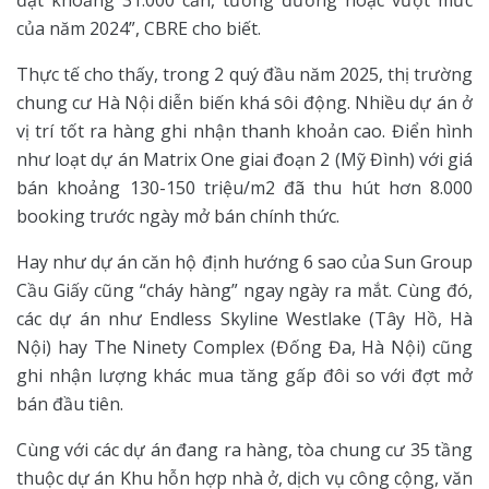
đạt khoảng 31.000 căn, tương đương hoặc vượt mức
của năm 2024”, CBRE cho biết.
Thực tế cho thấy, trong 2 quý đầu năm 2025, thị trường
chung cư Hà Nội diễn biến khá sôi động. Nhiều dự án ở
vị trí tốt ra hàng ghi nhận thanh khoản cao. Điển hình
như loạt dự án Matrix One giai đoạn 2 (Mỹ Đình) với giá
bán khoảng 130-150 triệu/m2 đã thu hút hơn 8.000
booking trước ngày mở bán chính thức.
Hay như dự án căn hộ định hướng 6 sao của Sun Group
Cầu Giấy cũng “cháy hàng” ngay ngày ra mắt. Cùng đó,
các dự án như Endless Skyline Westlake (Tây Hồ, Hà
Nội) hay The Ninety Complex (Đống Đa, Hà Nội) cũng
ghi nhận lượng khác mua tăng gấp đôi so với đợt mở
bán đầu tiên.
Cùng với các dự án đang ra hàng, tòa chung cư 35 tầng
thuộc dự án Khu hỗn hợp nhà ở, dịch vụ công cộng, văn