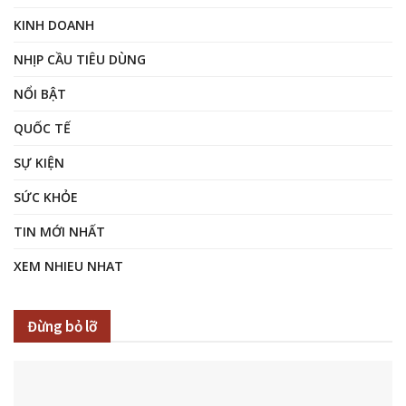
KINH DOANH
NHỊP CẦU TIÊU DÙNG
NỔI BẬT
QUỐC TẾ
SỰ KIỆN
SỨC KHỎE
TIN MỚI NHẤT
XEM NHIEU NHAT
Đừng bỏ lỡ