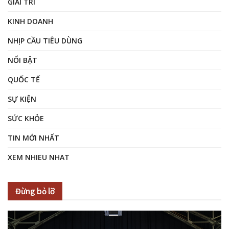
GIẢI TRÍ
KINH DOANH
NHỊP CẦU TIÊU DÙNG
NỔI BẬT
QUỐC TẾ
SỰ KIỆN
SỨC KHỎE
TIN MỚI NHẤT
XEM NHIEU NHAT
Đừng bỏ lỡ