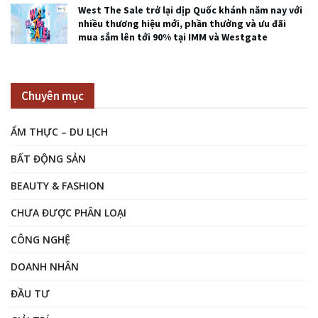
West The Sale trở lại dịp Quốc khánh năm nay với
nhiều thương hiệu mới, phần thưởng và ưu đãi
mua sắm lên tới 90% tại IMM và Westgate
Chuyên mục
ẨM THỰC – DU LỊCH
BẤT ĐỘNG SẢN
BEAUTY & FASHION
CHƯA ĐƯỢC PHÂN LOẠI
CÔNG NGHỆ
DOANH NHÂN
ĐẦU TƯ