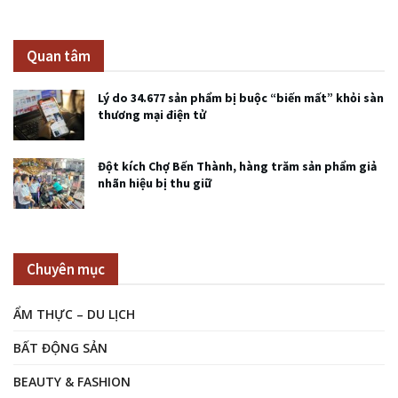
Quan tâm
Lý do 34.677 sản phẩm bị buộc “biến mất” khỏi sàn
thương mại điện tử
Đột kích Chợ Bến Thành, hàng trăm sản phẩm giả
nhãn hiệu bị thu giữ
Chuyên mục
ẨM THỰC – DU LỊCH
BẤT ĐỘNG SẢN
BEAUTY & FASHION