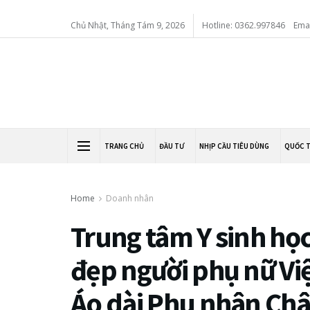
Chủ Nhật, Tháng Tám 9, 2026
Hotline: 0362.997846
Ema
TRANG CHỦ
ĐẦU TƯ
NHỊP CẦU TIÊU DÙNG
QUỐC 
Home
Doanh nhân
Trung tâm Y sinh họ
đẹp người phụ nữ Việ
Áo dài Phu nhân Châ