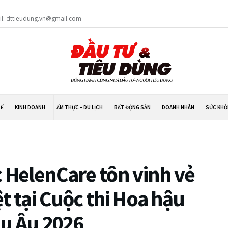
il: dttieudung.vn@gmail.com
TẾ
KINH DOANH
ẨM THỰC – DU LỊCH
BẤT ĐỘNG SẢN
DOANH NHÂN
SỨC KHỎ
c HelenCare tôn vinh vẻ
t tại Cuộc thi Hoa hậu
u Âu 2026