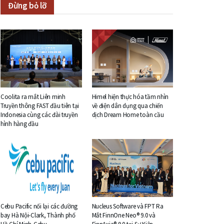
Đừng bỏ lỡ
Coolita ra mắt Liên minh
Himel hiện thực hóa tầm nhìn
Truyền thông FAST đầu tiên tại
về điện dân dụng qua chiến
Indonesia cùng các đài truyền
dịch Dream Home toàn cầu
hình hàng đầu
Cebu Pacific nối lại các đường
Nucleus Software và FPT Ra
bay Hà Nội-Clark, Thành phố
Mắt FinnOne Neo® 9.0 và