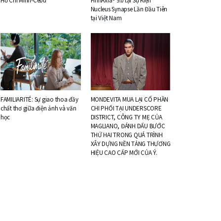
Hồ Chí Minh-Cebu
FinnAxia® 9.0 tại Sự Kiện
Nucleus Synapse Lần Đầu Tiên
tại Việt Nam
FAMILIARITÉ: Sự giao thoa đầy
MONDEVITA MUA LẠI CỔ PHẦN
chất thơ giữa điện ảnh và văn
CHI PHỐI TẠI UNDERSCORE
học
DISTRICT, CÔNG TY MẸ CỦA
MAGLIANO, ĐÁNH DẤU BƯỚC
THỨ HAI TRONG QUÁ TRÌNH
XÂY DỰNG NỀN TẢNG THƯƠNG
HIỆU CAO CẤP MỚI CỦA Ý.