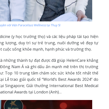
uyền với Viện Paracelsus Wellness tại Thụy Sĩ
icine (y học trường thọ) và các liệu pháp tái tạo hiện
g lượng, duy trì sự trẻ trung, nuôi dưỡng vẻ đẹp tự
t cuộc sống khỏe mạnh, hạnh phúc và trường thọ.
c và những thành tự đạt được đã giúp HelenCare khẳng
ực Đông Nam Á và ghi dấu ấn mạnh mẽ trên thị trường
ư: Top 10 trung tâm chăm sóc sức khỏe tốt nhất thế
tại Lễ trao giải quốc tế “World’s Best Awards 2024” do
 tại Singapore; Giải thưởng International Best Medical
national Awards tại London (Anh)…