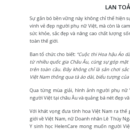
LAN TOẢ
Sự gắn bó bền vững này không chỉ thể hiện sự
vinh vẻ đẹp người phụ nữ Việt, mà còn là cam
sức khỏe, sắc đẹp và nâng cao chất lượng s
toàn thế giới.
Ban tổ chức cho biết:
“Cuộc thi Hoa hậu Áo dà
từ nhiều quốc gia Châu Âu, cùng sự góp mặt c
trên toàn cầu. Đây không chỉ là sân chơi sắc
Việt Nam thông qua tà áo dài, biểu tượng của 
Qua từng mùa giải, hình ảnh người phụ nữ 
người Việt tại châu Âu và quảng bá nét đẹp v
Với khát vọng đưa tinh hoa Việt Nam ra thế 
giới về Việt Nam, nữ Doanh nhân Lê Thúy Nga
Y sinh học HelenCare mong muốn người Việt