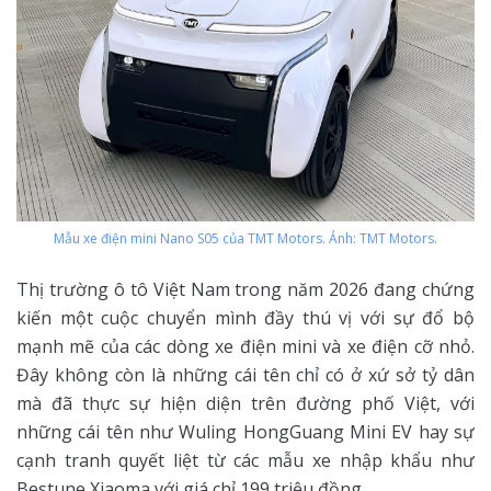
Mẫu xe điện mini Nano S05 của TMT Motors. Ảnh: TMT Motors.
Thị trường ô tô Việt Nam trong năm 2026 đang chứng
kiến một cuộc chuyển mình đầy thú vị với sự đổ bộ
mạnh mẽ của các dòng xe điện mini và xe điện cỡ nhỏ.
Đây không còn là những cái tên chỉ có ở xứ sở tỷ dân
mà đã thực sự hiện diện trên đường phố Việt, với
những cái tên như Wuling HongGuang Mini EV hay sự
cạnh tranh quyết liệt từ các mẫu xe nhập khẩu như
Bestune Xiaoma với giá chỉ 199 triệu đồng.