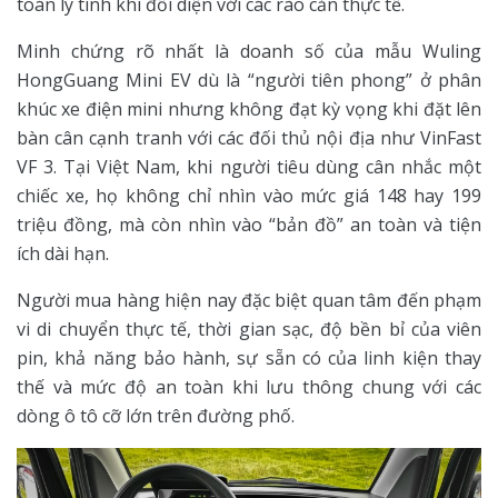
toán lý tính khi đối diện với các rào cản thực tế.
Minh chứng rõ nhất là doanh số của mẫu Wuling
HongGuang Mini EV dù là “người tiên phong” ở phân
khúc xe điện mini nhưng không đạt kỳ vọng khi đặt lên
bàn cân cạnh tranh với các đối thủ nội địa như VinFast
VF 3. Tại Việt Nam, khi người tiêu dùng cân nhắc một
chiếc xe, họ không chỉ nhìn vào mức giá 148 hay 199
triệu đồng, mà còn nhìn vào “bản đồ” an toàn và tiện
ích dài hạn.
Người mua hàng hiện nay đặc biệt quan tâm đến phạm
vi di chuyển thực tế, thời gian sạc, độ bền bỉ của viên
pin, khả năng bảo hành, sự sẵn có của linh kiện thay
thế và mức độ an toàn khi lưu thông chung với các
dòng ô tô cỡ lớn trên đường phố.