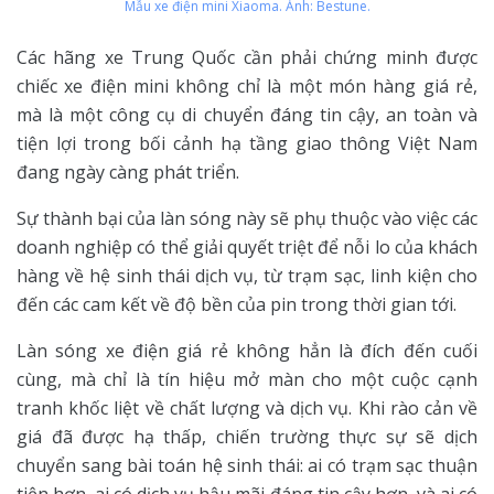
Mẫu xe điện mini Xiaoma. Ảnh: Bestune.
Các hãng xe Trung Quốc cần phải chứng minh được
chiếc xe điện mini không chỉ là một món hàng giá rẻ,
mà là một công cụ di chuyển đáng tin cậy, an toàn và
tiện lợi trong bối cảnh hạ tầng giao thông Việt Nam
đang ngày càng phát triển.
Sự thành bại của làn sóng này sẽ phụ thuộc vào việc các
doanh nghiệp có thể giải quyết triệt để nỗi lo của khách
hàng về hệ sinh thái dịch vụ, từ trạm sạc, linh kiện cho
đến các cam kết về độ bền của pin trong thời gian tới.
Làn sóng xe điện giá rẻ không hẳn là đích đến cuối
cùng, mà chỉ là tín hiệu mở màn cho một cuộc cạnh
tranh khốc liệt về chất lượng và dịch vụ. Khi rào cản về
giá đã được hạ thấp, chiến trường thực sự sẽ dịch
chuyển sang bài toán hệ sinh thái: ai có trạm sạc thuận
tiện hơn, ai có dịch vụ hậu mãi đáng tin cậy hơn, và ai có