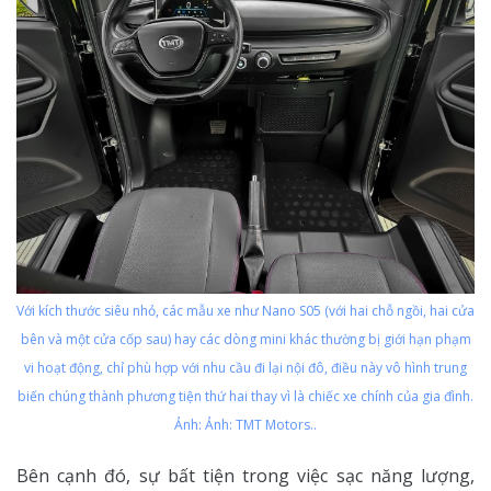
Với kích thước siêu nhỏ, các mẫu xe như Nano S05 (với hai chỗ ngồi, hai cửa
bên và một cửa cốp sau) hay các dòng mini khác thường bị giới hạn phạm
vi hoạt động, chỉ phù hợp với nhu cầu đi lại nội đô, điều này vô hình trung
biến chúng thành phương tiện thứ hai thay vì là chiếc xe chính của gia đình.
Ảnh: Ảnh: TMT Motors..
Bên cạnh đó, sự bất tiện trong việc sạc năng lượng,