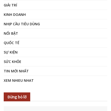
GIẢI TRÍ
KINH DOANH
NHỊP CẦU TIÊU DÙNG
NỔI BẬT
QUỐC TẾ
SỰ KIỆN
SỨC KHỎE
TIN MỚI NHẤT
XEM NHIEU NHAT
Đừng bỏ lỡ