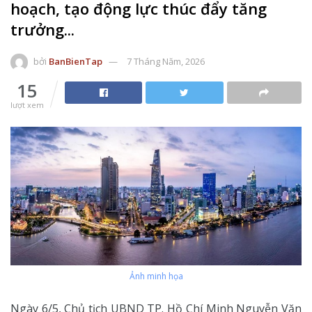
hoạch, tạo động lực thúc đẩy tăng
trưởng...
bởi
BanBienTap
7 Tháng Năm, 2026
15
lượt xem
Ảnh minh họa
Ngày 6/5, Chủ tịch UBND TP. Hồ Chí Minh Nguyễn Văn